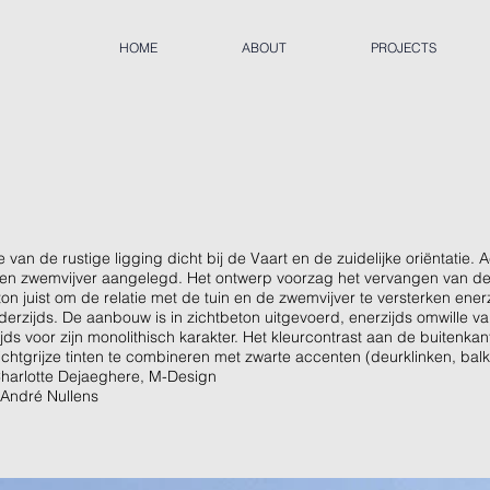
HOME
ABOUT
PROJECTS
van de rustige ligging dicht bij de Vaart en de zuidelijke oriëntatie. 
een zwemvijver aangelegd. Het ontwerp voorzag het vervangen van 
n juist om de relatie met de tuin en de zwemvijver te versterken ener
erzijds. De aanbouw is in zichtbeton uitgevoerd, enerzijds omwille va
s voor zijn monolithisch karakter. Het kleurcontrast aan de buitenka
ichtgrijze tinten te combineren met zwarte accenten (deurklinken, balk
Charlotte Dejaeghere, M-Design
 André Nullens