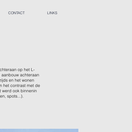
CONTACT
LINKS
Achteraan op het L-
de aanbouw achteraan
zijds en het wonen
n het contrast met de
nt werd ook binnenin
en, spots...).